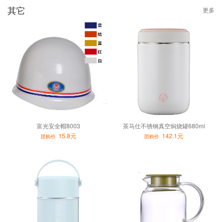
其它
更多
富光安全帽8003
茶马仕不锈钢真空焖烧罐680ml
15.8元
142.1元
团购价
团购价