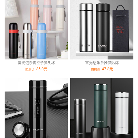
富光迈乐真空子弹头杯
富光悠乐乐雅保温杯
35.0元
47.2元
团购价
团购价