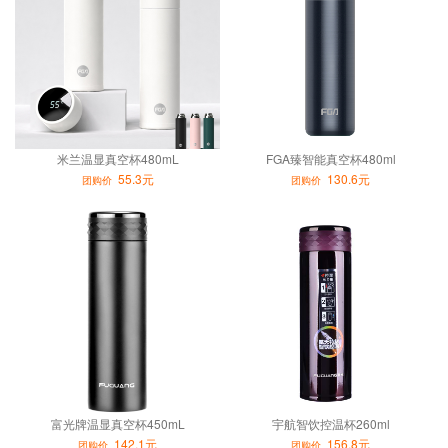
米兰温显真空杯480mL
FGA臻智能真空杯480ml
55.3元
130.6元
团购价
团购价
富光牌温显真空杯450mL
宇航智饮控温杯260ml
142.1元
156.8元
团购价
团购价