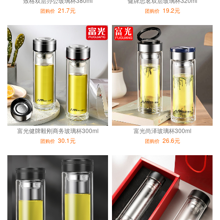
致格双层办公玻璃杯380ml
健牌思茗双层玻璃杯320ml
21.7元
19.2元
团购价
团购价
富光健牌毅刚商务玻璃杯300ml
富光尚泽玻璃杯300ml
30.1元
26.6元
团购价
团购价