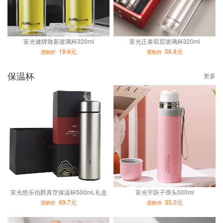
富光健牌致新玻璃杯320ml
富光正泰双层玻璃杯320ml
19.6元
58.8元
团购价
团购价
保温杯
更多
富光悠乐伯爵真空保温杯500mL礼盒
富光宇跃子弹头500ml
69.7元
35.0元
团购价
团购价