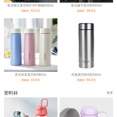
富光铭文真空杯316不锈钢420mL
富光森宇真空杯450ml
53.2元
38.9元
团购价
团购价
富光米亚真空杯380mL
经典真空杯4型340ml
33.6元
56.0元
团购价
团购价
塑料杯
更多