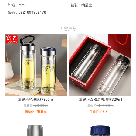
外箱：mm
包装：抽屉盒
条码：6921899952178
为您推荐
富光尚泽玻璃杯300ml
富光正泰双层玻璃杯320ml
76.00元
168.00元
零售价
零售价
26.6元
58.8元
团购价
团购价