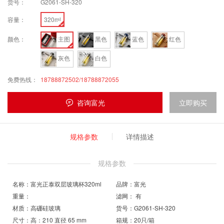
货号：
G2061-SH-320
容量：
320ml
颜色：
主图
黑色
蓝色
红色
灰色
白色
免费热线：
18788872502/18788872055
咨询富光
立即购买
规格参数
详情描述
规格参数
名称：富光正泰双层玻璃杯320ml
品牌：富光
重量：
滤网： 有
材质：高硼硅玻璃
货号：G2061-SH-320
尺寸：高：210 直径 65 mm
箱规：20只/箱